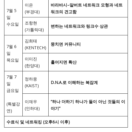
이은
바라바시
–
알버트 네트워크 모형과 네트
7월 5
(부경대)
워크의 견고함
일
조항현
수요일
변하는 네트워크와 링크수 상관
(가톨릭대)
김희태
뭉치면 커뮤니티
7월 6
(KENTECH)
일
이미진
목요일
흩어지면 확산
(한양대)
7월 7
정하웅
D.N.A.
로 이해하는 복잡계
일
(KAIST)
금요일
이재우
“
하나 더하기 하나가 둘이 아닌 것들의 이
(특별강
(인하대)
야기
”
연)
수료식 및 네트워킹
(
오후
6
시 이후
)