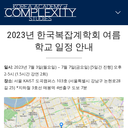
2023년 한국복잡계학회 여름
학교 일정 안내
일시:
2023년 7월 3일(월요일) – 7월 7일(금요일) [5일간 진행] 오후
2-5시 (1.5시간 강연 2회)
장소:
서울 KAIST 도곡캠퍼스 103호 (서울특별시 강남구 논현로28
길 25) *지하철 3호선 매봉역 4번출구 도보 7분