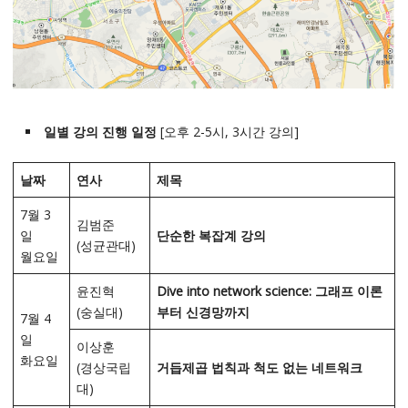
일별 강의 진행 일정
[오후 2-5시, 3시간 강의]
날짜
연사
제목
7월 3
김범준
일
단순한 복잡계 강의
(성균관대)
월요일
윤진혁
Dive into network science:
그래프 이론
(숭실대)
부터 신경망까지
7월 4
일
이상훈
화요일
(경상국립
거듭제곱 법칙과 척도 없는 네트워크
대)