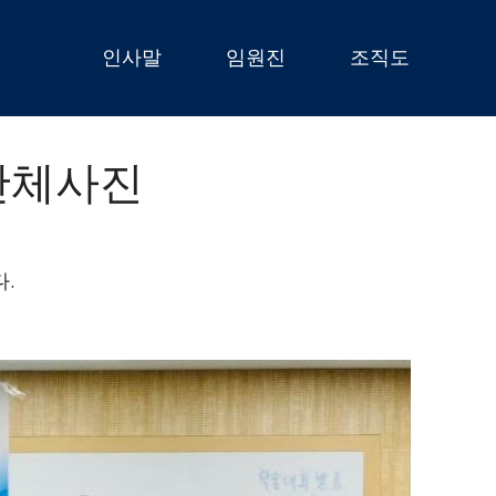
인사말
임원진
조직도
 단체사진
.