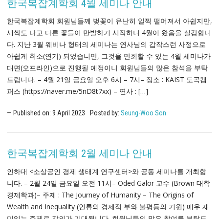
한국복잡계학회 4월 세미나 안내
한국복잡계학회 회원님들께 벚꽃이 유난히 일찍 떨어져서 아쉽지만,
새싹도 나고 다른 꽃들이 만발하기 시작하니 4월이 왔음을 실감합니
다. 지난 3월 웨비나 형태의 세미나는 연사님의 갑작스런 사정으로
아쉽게 취소(연기) 되었습니만, 그것을 만회할 수 있는 4월 세미나가
대면(오프라인)으로 진행될 예정이니 회원님들의 많은 참석을 부탁
드립니다. – 4월 21일 금요일 오후 6시 – 7시– 장소 : KAIST 도곡캠
퍼스 (https://naver.me/5nD8t7xx) – 연사 : […]
Published on:
9
April
2023
Posted by:
Seung-Woo Son
한국복잡계학회 2월 세미나 안내
인하대 <소상공인 경제 생태계 연구센터>와 공동 세미나를 개최합
니다. – 2월 24일 금요일 오전 11시– Oded Galor 교수 (Brown 대학
경제학과)– 주제 : The Journey of Humanity – The Origins of
Wealth and Inequality (인류의 경제적 부와 불평등의 기원) 매우 재
미있는 주제로 강의가 기대됩니다. 회원님들의 많은 참여를 부탁드