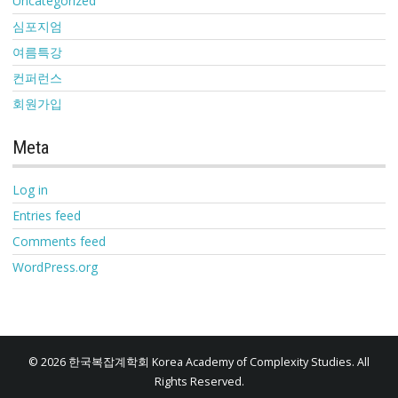
Uncategorized
심포지엄
여름특강
컨퍼런스
회원가입
Meta
Log in
Entries feed
Comments feed
WordPress.org
© 2026 한국복잡계학회 Korea Academy of Complexity Studies. All
Rights Reserved.