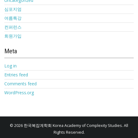
Uncategorized
심포지엄
여름특강
컨퍼런스
회원가입
Meta
Log in
Entries feed
Comments feed
WordPress.org
© 2026 한국복잡계학회 Korea Academy of Complexity Studies. All
Rights Reserved.